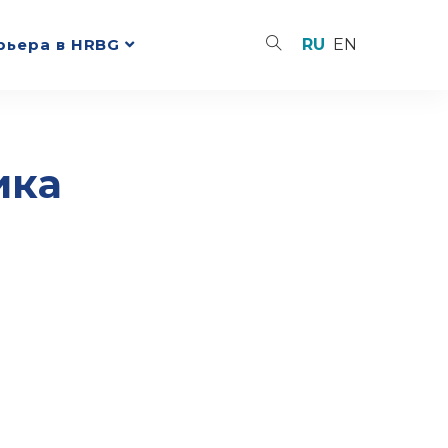
рьера в HRBG
RU
EN
ика