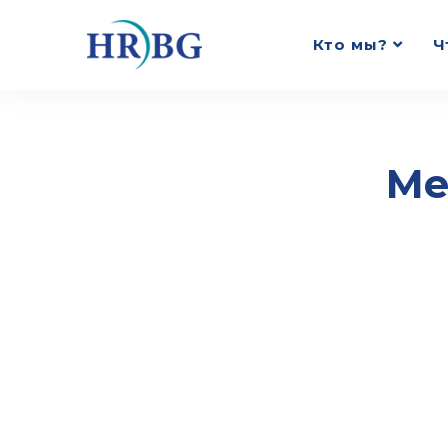
Кто мы?
Ч
Ме